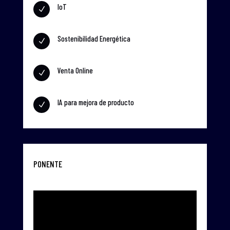
IoT
N
Sostenibilidad Energética
N
Venta Online
N
IA para mejora de producto
N
PONENTE